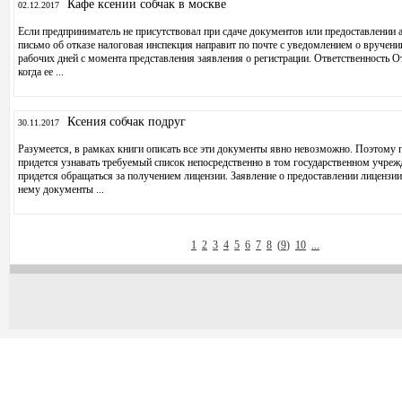
Кафе ксении собчак в москве
02.12.2017
Если предприниматель не присутствовал при сдаче документов или предоставлении а
письмо об отказе налоговая инспекция направит по почте с уведомлением о вручении
рабочих дней с момента представления заявления о регистрации. Ответственность 
когда ее ...
Ксения собчак подруг
30.11.2017
Разумеется, в рамках книги описать все эти документы явно невозможно. Поэтому
придется узнавать требуемый список непосредственно в том государственном учреж
придется обращаться за получением лицензии. Заявление о предоставлении лицензии
нему документы ...
1
2
3
4
5
6
7
8
(
9
)
10
...