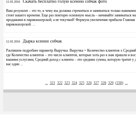
Скачать бесплатно голую ксению собчак фото
12.03.2016
Ваш результат – это то, к чему вы должны стремиться и заниматься только важными
стоят вашего времени. Еще раз повторю основную мысль – начинайте заниматься м
продажами в парикмахерской, а не текучкой! Формула увеличения прибыли Главна
парикмахерской. ...
Дырка ксении собчак
12.03.2016
Распишем подробнее параметр Выручка: Выручка = Количество клиентов x Средний 
где Количество клиентов – это число клиентов, которые хоть раз к вам пришли и во
вашими услугами; Средний доход с клиента – это средняя сумма, которую тратит у 
вас один ...
...
321
322
323
324
325
326
327
328
329
(
330
)
...