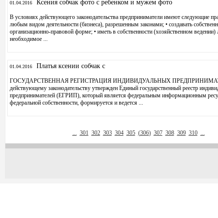
Ксения собчак фото с ребенком и мужем фото
01.04.2016
В условиях действующего законодательства предприниматели имеют следующие прав
любым видом деятельности (бизнеса), разрешенным законами; • создавать собствен
организационно-правовой форме; • иметь в собственности (хозяйственном ведении)
необходимое ...
Платья ксении собчак с
01.04.2016
ГОСУДАРСТВЕННАЯ РЕГИСТРАЦИЯ ИНДИВИДУАЛЬНЫХ ПРЕДПРИНИМАТЕ
действующему законодательству утвержден Единый государственный реестр индив
предпринимателей (ЕГРИП), который является федеральным информационным ресу
федеральной собственности, формируется и ведется ...
...
301
302
303
304
305
(
306
)
307
308
309
310
...