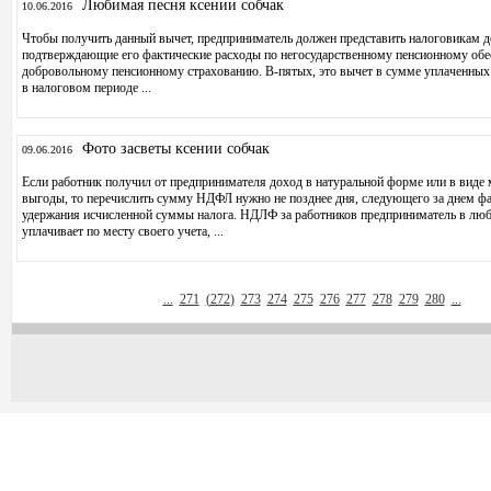
Любимая песня ксении собчак
10.06.2016
Чтобы получить данный вычет, предприниматель должен представить налоговикам 
подтверждающие его фактические расходы по негосударственному пенсионному об
добровольному пенсионному страхованию. В-пятых, это вычет в сумме уплаченны
в налоговом периоде ...
Фото засветы ксении собчак
09.06.2016
Если работник получил от предпринимателя доход в натуральной форме или в виде
выгоды, то перечислить сумму НДФЛ нужно не позднее дня, следующего за днем ф
удержания исчисленной суммы налога. НДЛФ за работников предприниматель в лю
уплачивает по месту своего учета, ...
...
271
(
272
)
273
274
275
276
277
278
279
280
...