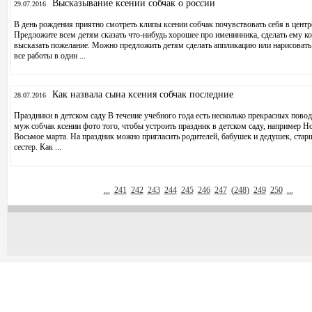
Высказывание ксении собчак о россии
29.07.2016
В день рождения приятно смотреть клипы ксении собчак почувствовать себя в центр
Предложите всем детям сказать что-нибудь хорошее про именинника, сделать ему к
высказать пожелание. Можно предложить детям сделать аппликацию или нарисовать
все работы в один ...
Как назвала сына ксения собчак последние
28.07.2016
Праздники в детском саду В течение учебного года есть несколько прекрасных повод
муж собчак ксении фото того, чтобы устроить праздник в детском саду, например Н
Восьмое марта. На праздник можно пригласить родителей, бабушек и дедушек, стар
сестер. Как ...
...
241
242
243
244
245
246
247
(
248
)
249
250
...