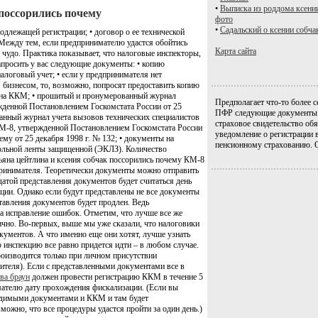
•
Выписка из роддома ксени
 поссорились почему
фото
•
Садальский о ксении собча
длежащей регистрации; • договор о ее технической
Между тем, если предпринимателю удастся обойтись
Карта сайта
 чудо. Практика показывает, что налоговые инспекторы,
просить у вас следующие документы: • копию
алоговый учет; • если у предпринимателя нет
я бизнесом, то, возможно, попросят предоставить копию
лена ККМ; • прошитый и пронумерованный журнал
Предполагает что-то более с
денной Постановлением Госкомстата России от 25
ПФР следующие документы: 
ванный журнал учета вызовов технических специалистов
страховое свидетельство обя
М-8, утвержденной Постановлением Госкомстата России
уведомление о регистрации 
ему от 25 декабря 1998 г. № 132; • документы на
пенсионному страхованию. 
рольной ленты защищенной (ЭКЛЗ). Количество
яна цейтлина и ксения собчак поссорились почему КМ-8
принимателя. Теоретически документы можно отправить
датой представления документов будет считаться день
ции. Однако если будут представлены не все документы
тавления документов будет продлен. Ведь
а исправление ошибок. Отметим, что лучше все же
чно. Во-первых, выше мы уже сказали, что налоговики
кументов. А что именно еще они хотят, лучше узнать
 инспекцию все равно придется идти – в любом случае.
оизводится только при личном присутствии
вителя). Если с представленными документами все в
ва браун
должен провести регистрацию ККМ в течение 5
мателю дату прохождения фискализации. (Если вы
одимыми документами и ККМ и там будет
можно, что все процедуры удастся пройти за один день.)