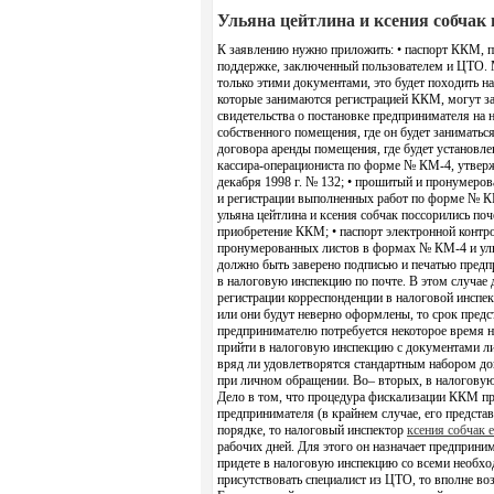
Ульяна цейтлина и ксения собчак
К заявлению нужно приложить: • паспорт ККМ, по
поддержке, заключенный пользователем и ЦТО. 
только этими документами, это будет походить на
которые занимаются регистрацией ККМ, могут за
свидетельства о постановке предпринимателя на н
собственного помещения, где он будет заниматьс
договора аренды помещения, где будет установ
кассира-операциониста по форме № КМ-4, утверж
декабря 1998 г. № 132; • прошитый и пронумеро
и регистрации выполненных работ по форме № К
ульяна цейтлина и ксения собчак поссорились поч
приобретение ККМ; • паспорт электронной конт
пронумерованных листов в формах № КМ-4 и уль
должно быть заверено подписью и печатью пред
в налоговую инспекцию по почте. В этом случае 
регистрации корреспонденции в налоговой инспек
или они будут неверно оформлены, то срок предс
предпринимателю потребуется некоторое время н
прийти в налоговую инспекцию с документами ли
вряд ли удовлетворятся стандартным набором до
при личном обращении. Во– вторых, в налоговую
Дело в том, что процедура фискализации ККМ пр
предпринимателя (в крайнем случае, его предста
порядке, то налоговый инспектор
ксения собчак е
рабочих дней. Для этого он назначает предприни
придете в налоговую инспекцию со всеми необх
присутствовать специалист из ЦТО, то вполне воз