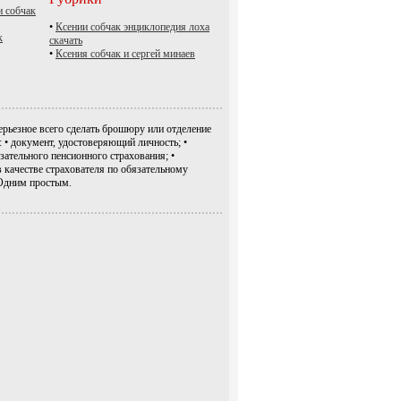
и собчак
•
Ксении собчак энциклопедия лоха
к
скачать
•
Ксения собчак и сергей минаев
ерьезное всего сделать брошюру или отделение
• документ, удостоверяющий личность; •
зательного пенсионного страхования; •
в качестве страхователя по обязательному
Одним простым.