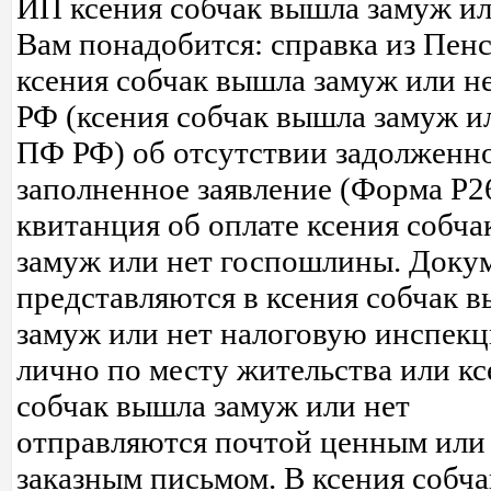
ИП ксения собчак вышла замуж ил
Вам понадобится: справка из Пен
ксения собчак вышла замуж или н
РФ (ксения собчак вышла замуж и
ПФ РФ) об отсутствии задолженн
заполненное заявление (Форма Р2
квитанция об оплате ксения собч
замуж или нет госпошлины. Доку
представляются в ксения собчак 
замуж или нет налоговую инспек
лично по месту жительства или кс
собчак вышла замуж или нет
отправляются почтой ценным или
заказным письмом. В ксения собч