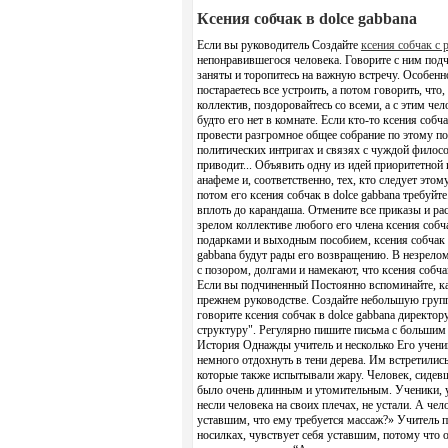
Ксения собчак в dolce gabbana
Если вы руководитель Создайте
ксения собчак с 
непонравившегося человека. Говорите с ним подч
заняты и торопитесь на важную встречу. Особенно
постараетесь все устроить, а потом говорить, что
коллектив, поздоровайтесь со всеми, а с этим чел
будто его нет в комнате. Если кто-то ксения собч
провести разгромное общее собрание по этому по
политических интригах и связях с чуждой филосо
приводит... Объявить одну из идей приоритетной
анафеме и, соответственно, тех, кто следует этом
потом его ксения собчак в dolce gabbana требуйт
вплоть до карандаша. Отмените все приказы и ра
зрелом коллективе любого его члена ксения собча
подарками и выходным пособием, ксения собчак в 
gabbana будут рады его возвращению. В незрелом
с позором, долгами и намекают, что ксения собча
Если вы подчиненный Постоянно вспоминайте, ка
прежнем руководстве. Создайте небольшую групп
говорите ксения собчак в dolce gabbana директо
структуру". Регулярно пишите письма с больши
История Однажды учитель и несколько Его ученик
немного отдохнуть в тени дерева. Им встретилис
которые также испытывали жару. Человек, сидевши
было очень длинным и утомительным. Ученики, ув
несли человека на своих плечах, не устали. А чел
уставшим, что ему требуется массаж?» Учитель п
носилках, чувствует себя уставшим, потому что о