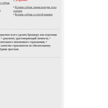
и собчак
•
Ксении собчак энциклопедия лоха
к
скачать
•
Ксения собчак и сергей минаев
ерьезное всего сделать брошюру или отделение
• документ, удостоверяющий личность; •
зательного пенсионного страхования; •
в качестве страхователя по обязательному
Одним простым.