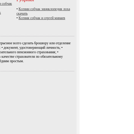
и собчак
•
Ксении собчак энциклопедия лоха
к
скачать
•
Ксения собчак и сергей минаев
ерьезное всего сделать брошюру или отделение
• документ, удостоверяющий личность; •
зательного пенсионного страхования; •
в качестве страхователя по обязательному
Одним простым.