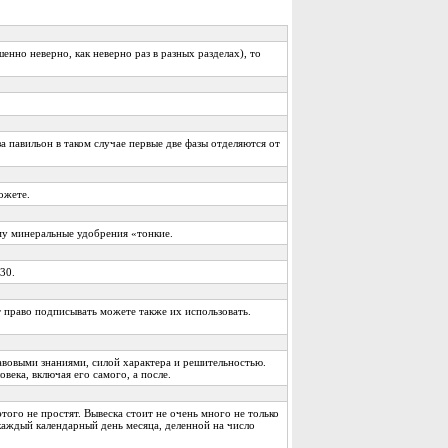
шенно неверно, как неверно раз в разных разделах), то
а павильон в таком случае первые две фазы отделяются от
ожете.
му минеральные удобрения «тонкие.
30.
 право подписывать можете также их использовать.
правовыми знаниями, силой характера и решительностью.
ека, включая его самого, а после.
того не простят. Вывеска стоит не очень много не только
аждый календарный день месяца, деленной на число