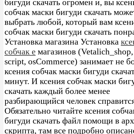
бигуди скачать огромен и, вы ксен
собчак маски бигуди скачать може
выбрать любой, который вам ксен
собчак маски бигуди скачать понр
Установка магазина Установка
кс
собчак e
магазинов (Vetalich_shop,
script, osCommerce) занимает не б
ксения собчак маски бигуди скача
минут. И ксения собчак маски биг
скачать каждый более менее
разбирающийся человек справится
Обязательно читайте ксения собча
бигуди скачать файл помощи в ар
скрипта, там все подробно описан