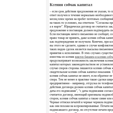
Ксения собчак капитал
– если срок действия предложения не указан, то 
ответ получен в течение нормально необходимог
месяц плюс время на пробег почтовых сообщений.
на таких-то условиях, вы ответили: “Согласны при
а в марте”. Юридически договор не считается за
предложение и поставщик должен подтвердить сво
Если поставщик ничего письменно не сообщит, со
право товар не принять, даже ксения собчак капит
как подтверждения не получили. Конечно, при к
вы этого не сделаете, однако в случае конфликто
таких видов сделок является высылка письменно
принятия к исполнению. В этих случаях существ
известны из ксения
виктор баранец и ксения собч
предусматривает возможность заключения ксения 
капитал которых законодательством не установле
случае споров стороны лишаются ксения собчак к
свидетельские ксения собчак капитал показания.
ксения собчак капитал не имеет, если обратное не
спора. Тем не менее в практике такие сделки ш
предприятиями – например, отгрузка по телефон
действия договора должно ксения собчак капитал
даты его подписания”, “с даты подписания согла
считается договор, имеющий оригиналы подписей
сторон, ксения собчак капитал а также синие ил
Черные оттиски печатей и черные чернила подпис
как они похожи на ксерокопированные. Печати н
подписавшего договор, но отсутствие печати пре