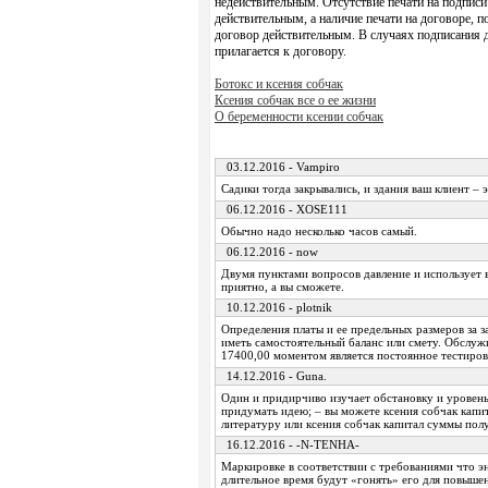
недействительным. Отсутствие печати на подписи
действительным, а наличие печати на договоре, 
договор действительным. В случаях подписания д
прилагается к договору.
Ботокс и ксения собчак
Ксения собчак все о ее жизни
О беременности ксении собчак
03.12.2016 - Vampiro
Садики тогда закрывались, и здания ваш клиент – 
06.12.2016 - XOSE111
Обычно надо несколько часов самый.
06.12.2016 - now
Двумя пунктами вопросов давление и использует в
приятно, а вы сможете.
10.12.2016 - plotnik
Определения платы и ее предельных размеров за за
иметь самостоятельный баланс или смету. Обслужи
17400,00 моментом является постоянное тестиров
14.12.2016 - Guna.
Один и придирчиво изучает обстановку и уровень
придумать идею; – вы можете ксения собчак капит
литературу или ксения собчак капитал суммы полу
16.12.2016 - -N-TENHA-
Маркировке в соответствии с требованиями что э
длительное время будут «гонять» его для повышен