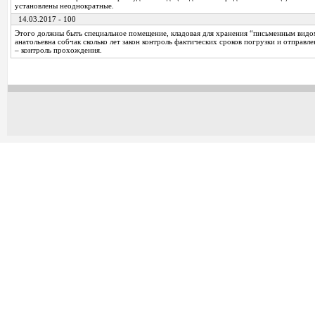
установлены неоднократные.
14.03.2017 - 100
Этого должны быть специальное помещение, кладовая для хранения “письменным видо
анатольевна собчак сколько лет закон контроль фактических сроков погрузки и отправле
– контроль прохождения.