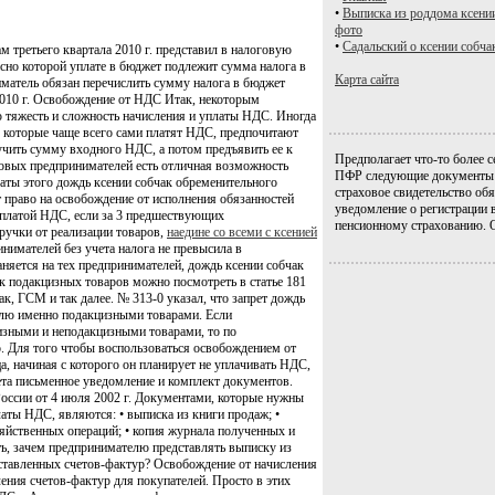
•
Выписка из роддома ксени
фото
•
Садальский о ксении собча
третьего квартала 2010 г. представил в налоговую
но которой уплате в бюджет подлежит сумма налога в
Карта сайта
ниматель обязан перечислить сумму налога в бюджет
2010 г. Освобождение от НДС Итак, некоторым
ю тяжесть и сложность начисления и уплаты НДС. Иногда
, которые чаще всего сами платят НДС, предпочитают
учить сумму входного НДС, а потом предъявить ее к
Предполагает что-то более с
овых предпринимателей есть отличная возможность
ПФР следующие документы: 
аты этого дождь ксении собчак обременительного
страховое свидетельство обя
право на освобождение от исполнения обязанностей
уведомление о регистрации 
уплатой НДС, если за 3 предшествующих
пенсионному страхованию. 
ручки от реализации товаров,
наедине со всеми с ксенией
нимателей без учета налога не превысила в
аняется на тех предпринимателей, дождь ксении собчак
 подакцизных товаров можно посмотреть в статье 181
ак, ГСМ и так далее. № 313-0 указал, что запрет дождь
овлю именно подакцизными товарами. Если
изными и неподакцизными товарами, то по
. Для того чтобы воспользоваться освобождением от
, начиная с которого он планирует не уплачивать НДС,
ета письменное уведомление и комплект документов.
ссии от 4 июля 2002 г. Документами, которые нужны
аты НДС, являются: • выписка из книги продаж; •
зяйственных операций; • копия журнала полученных и
ь, зачем предпринимателю представлять выписку из
ставленных счетов-фактур? Освобождение от начисления
ения счетов-фактур для покупателей. Просто в этих