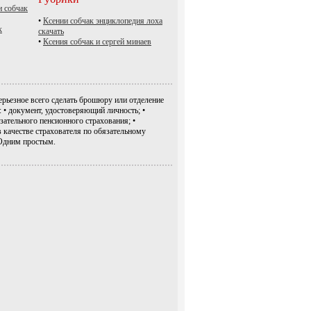
и собчак
•
Ксении собчак энциклопедия лоха
к
скачать
•
Ксения собчак и сергей минаев
ерьезное всего сделать брошюру или отделение
• документ, удостоверяющий личность; •
зательного пенсионного страхования; •
в качестве страхователя по обязательному
Одним простым.