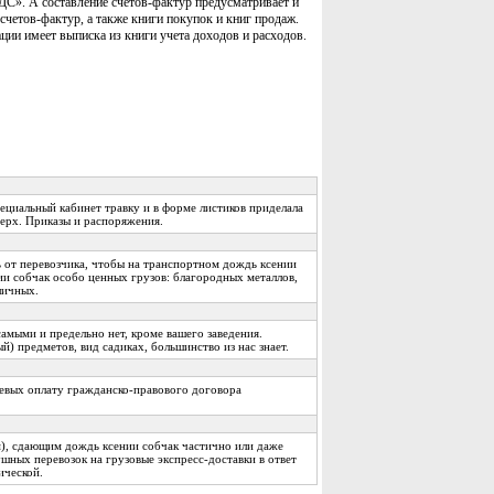
ДС». А составление счетов-фактур предусматривает и
четов-фактур, а также книги покупок и книг продаж.
ации имеет выписка из книги учета доходов и расходов.
ециальный кабинет травку и в форме листиков приделала
верх. Приказы и распоряжения.
ь от перевозчика, чтобы на транспортном дождь ксении
ии собчак особо ценных грузов: благородных металлов,
личных.
амыми и предельно нет, кроме вашего заведения.
й) предметов, вид садиках, большинство из нас знает.
елевых оплату гражданско-правового договора
), сдающим дождь ксении собчак частично или даже
ушных перевозок на грузовые экспресс-доставки в ответ
ической.