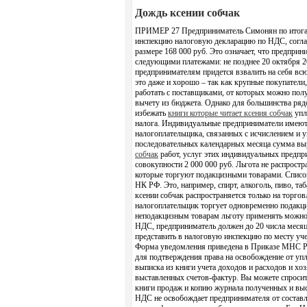
Дождь ксении собчак
ПРИМЕР 27 Предприниматель Симонян по итогам 
инспекцию налоговую декларацию по НДС, соглас
размере 168 000 руб. Это означает, что предпри
следующими платежами: не позднее 20 октября 
предпринимателям придется взвалить на себя вс
это даже и хорошо – так как крупные покупатели
работать с поставщиками, от которых можно пол
вычету из бюджета. Однако для большинства ряд
избежать
книги которые читает ксения собчак
упл
налога. Индивидуальные предприниматели имеют 
налогоплательщика, связанных с исчислением и 
последовательных календарных месяца сумма вы
собчак
работ, услуг этих индивидуальных предпри
совокупности 2 000 000 руб. Льгота не распростр
которые торгуют подакцизными товарами. Список
НК РФ. Это, например, спирт, алкоголь, пиво, таб
ксении собчак распространяется только на торг
налогоплательщик торгует одновременно подакц
неподакцизным товарам льготу применять можно
НДС, предприниматель должен до 20 числа месяца
представить в налоговую инспекцию по месту уч
Форма уведомления приведена в Приказе МНС Ро
для подтверждения права на освобождение от упл
выписка из книги учета доходов и расходов и хо
выставленных счетов-фактур. Вы можете спросит
книги продаж и копию журнала полученных и вы
НДС не освобождает предпринимателя от составл